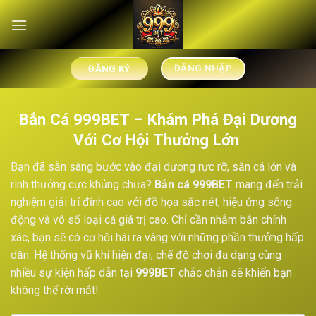
Chuyển
đến
nội
dung
ĐĂNG NHẬP
ĐĂNG KÝ
Bắn Cá 999BET – Khám Phá Đại Dương
Với Cơ Hội Thưởng Lớn
Bạn đã sẵn sàng bước vào đại dương rực rỡ, săn cá lớn và
rinh thưởng cực khủng chưa?
Bắn cá 999BET
mang đến trải
nghiệm giải trí đỉnh cao với đồ họa sắc nét, hiệu ứng sống
động và vô số loại cá giá trị cao. Chỉ cần nhắm bắn chính
xác, bạn sẽ có cơ hội hái ra vàng với những phần thưởng hấp
dẫn. Hệ thống vũ khí hiện đại, chế độ chơi đa dạng cùng
nhiều sự kiện hấp dẫn tại
999BET
chắc chắn sẽ khiến bạn
không thể rời mắt!