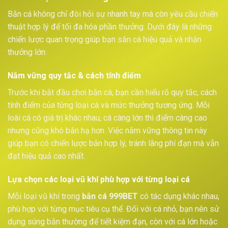
Bắn cá không chỉ đòi hỏi sự nhanh tay mà còn yêu cầu chiến
thuật hợp lý để tối đa hóa phần thưởng. Dưới đây là những
chiến lược quan trọng giúp bạn săn cá hiệu quả và nhận
thưởng lớn:
Nắm vững quy tắc & cách tính điểm
Trước khi bắt đầu chơi bắn cá, bạn cần hiểu rõ quy tắc, cách
tính điểm của từng loại cá và mức thưởng tương ứng. Mỗi
loài cá có giá trị khác nhau, cá càng lớn thì điểm càng cao
nhưng cũng khó bắn hạ hơn. Việc nắm vững thông tin này
giúp bạn có chiến lược bắn hợp lý, tránh lãng phí đạn mà vẫn
đạt hiệu quả cao nhất.
Lựa chọn các loại vũ khí phù hợp với từng loại cá
Mỗi loại vũ khí trong
bắn cá 999BET
có tác dụng khác nhau,
phù hợp với từng mục tiêu cụ thể. Đối với cá nhỏ, bạn nên sử
dụng súng bắn thường để tiết kiệm đạn, còn với cá lớn hoặc