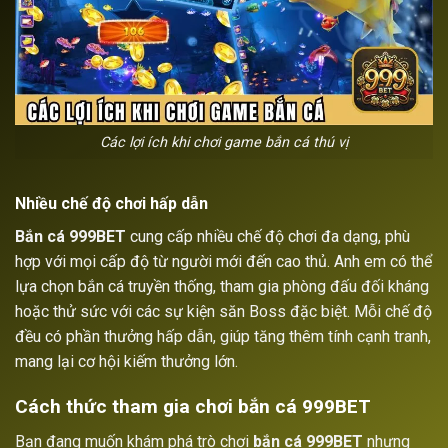
Các lợi ích khi chơi game bắn cá thú vị
Nhiều chế độ chơi hấp dẫn
Bắn cá 999BET
cung cấp nhiều chế độ chơi đa dạng, phù
hợp với mọi cấp độ từ người mới đến cao thủ. Anh em có thể
lựa chọn bắn cá truyền thống, tham gia phòng đấu đối kháng
hoặc thử sức với các sự kiện săn Boss đặc biệt. Mỗi chế độ
đều có phần thưởng hấp dẫn, giúp tăng thêm tính cạnh tranh,
mang lại cơ hội kiếm thưởng lớn.
Cách thức tham gia chơi bắn cá 999BET
Bạn đang muốn khám phá trò chơi
bắn cá 999BET
nhưng