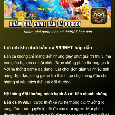
Khám phá game bắn cá 999BET hấp dẫn
Lợi ích khi chơi bắn cá 999BET hấp dẫn
Bắn cá không chỉ mang đến những giây phút giải trí thú vị mà
còn giúp bạn có cơ hội nhận được những phần thưởng giá trị.
Với hệ thống game đa dạng, luật chơi đơn giản và nhiều tính
năng độc đáo, cổng game trở thành lựa chọn hàng đầu cho
những ai yêu thích thể loại đổi thưởng:
Hệ thống đổi thưởng minh bạch & rút tiền nhanh chóng
Bắn cá 999BET
được thiết kế với hệ thống đổi thưởng rõ
ràng, đảm bảo quyền lợi tối đa cho mọi người. Mọi phần