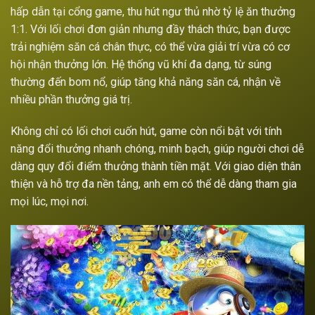
hấp dẫn tại cổng game, thu hút ngư thủ nhờ tỷ lệ ăn thưởng
1:1. Với lối chơi đơn giản nhưng đầy thách thức, bạn được
trải nghiệm săn cá chân thực, có thể vừa giải trí vừa có cơ
hội nhận thưởng lớn. Hệ thống vũ khí đa dạng, từ súng
thường đến bom nổ, giúp tăng khả năng săn cá, nhận về
nhiều phần thưởng giá trị.
Không chỉ có lối chơi cuốn hút, game còn nổi bật với tính
năng đổi thưởng nhanh chóng, minh bạch, giúp người chơi dễ
dàng quy đổi điểm thưởng thành tiền mặt. Với giao diện thân
thiện và hỗ trợ đa nền tảng, anh em có thể dễ dàng tham gia
mọi lúc, mọi nơi.