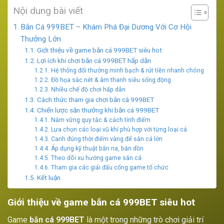
Nội dung bài viết
Bắn Cá 999BET – Khám Phá Đại Dương Với Cơ Hội
Thưởng Lớn
Giới thiệu về game bắn cá 999BET siêu hot
Lợi ích khi chơi bắn cá 999BET hấp dẫn
Hệ thống đổi thưởng minh bạch & rút tiền nhanh chóng
Đồ họa sắc nét & âm thanh siêu sống động
Nhiều chế độ chơi hấp dẫn
Cách thức tham gia chơi bắn cá 999BET
Chiến lược săn thưởng khi bắn cá 999BET
Nắm vững quy tắc & cách tính điểm
Lựa chọn các loại vũ khí phù hợp với từng loại cá
Canh đúng thời điểm vàng để săn cá lớn
Áp dụng kỹ thuật bắn ria, bắn dồn
Theo dõi xu hướng game săn cá
Tham gia các giải đấu cổng game tổ chức
Kết luận
Giới thiệu về game bắn cá 999BET siêu hot
Game
bắn cá 999BET
là một trong những trò chơi giải trí