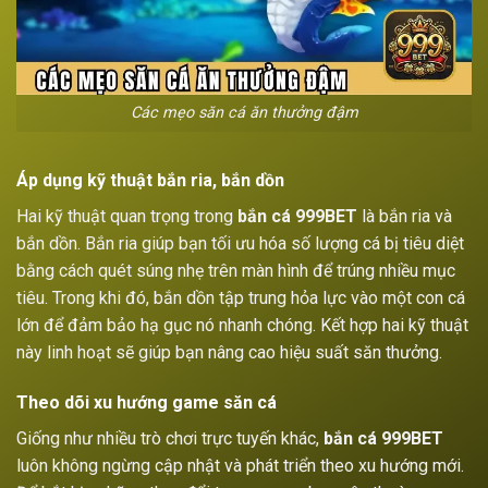
Các mẹo săn cá ăn thưởng đậm
Áp dụng kỹ thuật bắn ria, bắn dồn
Hai kỹ thuật quan trọng trong
bắn cá 999BET
là bắn ria và
bắn dồn. Bắn ria giúp bạn tối ưu hóa số lượng cá bị tiêu diệt
bằng cách quét súng nhẹ trên màn hình để trúng nhiều mục
tiêu. Trong khi đó, bắn dồn tập trung hỏa lực vào một con cá
lớn để đảm bảo hạ gục nó nhanh chóng. Kết hợp hai kỹ thuật
này linh hoạt sẽ giúp bạn nâng cao hiệu suất săn thưởng.
Theo dõi xu hướng game săn cá
Giống như nhiều trò chơi trực tuyến khác,
bắn cá 999BET
luôn không ngừng cập nhật và phát triển theo xu hướng mới.