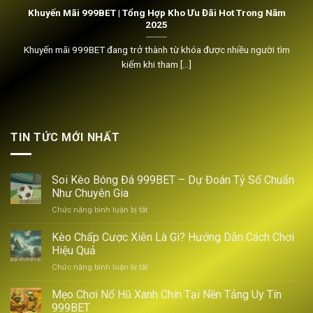
Khuyến Mãi 999BET | Tổng Hợp Kho Ưu Đãi Hot Trong Năm
2025
Khuyến mãi 999BET đang trở thành từ khóa được nhiều người tìm
kiếm khi tham [...]
TIN TỨC MỚI NHẤT
Soi Kèo Bóng Đá 999BET – Dự Đoán Tỷ Số Chuẩn
Như Chuyên Gia
Chức năng bình luận bị tắt
ở
Soi
Kèo
Kèo Chấp Cược Xiên Là Gì? Hướng Dẫn Cách Chơi
Bóng
Hiệu Quả
Đá
Chức năng bình luận bị tắt
ở
999BET
Kèo
–
Chấp
Mẹo Chơi Nổ Hũ Xanh Chín Tại Nền Tảng Uy Tín
Dự
Cược
Đoán
999BET