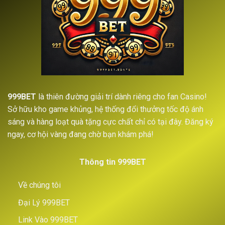
999BET
là thiên đường giải trí dành riêng cho fan Casino!
Sở hữu kho game khủng, hệ thống đổi thưởng tốc độ ánh
sáng và hàng loạt quà tặng cực chất chỉ có tại đây. Đăng ký
ngay, cơ hội vàng đang chờ bạn khám phá!
Thông tin 999BET
Về chúng tôi
Đại Lý 999BET
Link Vào 999BET