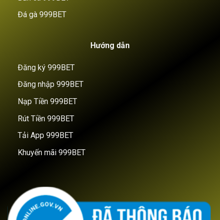
Đá gà 999BET
Hướng dẫn
Đăng ký 999BET
Đăng nhập 999BET
Nạp Tiền 999BET
Rút Tiền 999BET
Tải App 999BET
Khuyến mãi 999BET