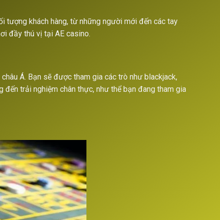
ối tượng khách hàng, từ những người mới đến các tay
i đầy thú vị tại AE casino.
 châu Á. Bạn sẽ được tham gia các trò như blackjack,
ng đến trải nghiệm chân thực, như thể bạn đang tham gia