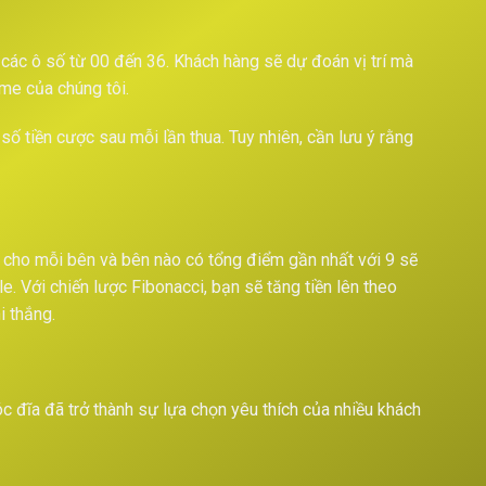
các ô số từ 00 đến 36. Khách hàng sẽ dự đoán vị trí mà
me của chúng tôi.
ố tiền cược sau mỗi lần thua. Tuy nhiên, cần lưu ý rằng
ài cho mỗi bên và bên nào có tổng điểm gần nhất với 9 sẽ
. Với chiến lược Fibonacci, bạn sẽ tăng tiền lên theo
i thắng.
c đĩa đã trở thành sự lựa chọn yêu thích của nhiều khách