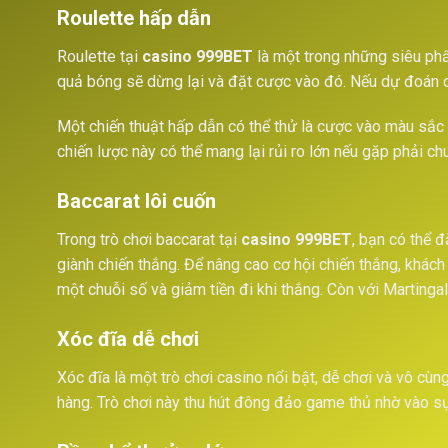
Roulette hấp dẫn
Roulette tại
casino 999BET
là một trong những siêu phẩ
quả bóng sẽ dừng lại và đặt cược vào đó. Nếu dự đoán 
Một chiến thuật hấp dẫn có thể thử là cược vào màu sắc 
chiến lược này có thể mang lại rủi ro lớn nếu gặp phải chu
Baccarat lôi cuốn
Trong trò chơi baccarat tại
casino 999BET
, bạn có thể 
giành chiến thắng. Để nâng cao cơ hội chiến thắng, khách
một chuỗi số và giảm tiền đi khi thắng. Còn với Martinga
Xóc đĩa dễ chơi
Xóc đĩa là một trò chơi casino nổi bật, dễ chơi và vô cù
hàng. Trò chơi này thu hút đông đảo game thủ nhờ vào s