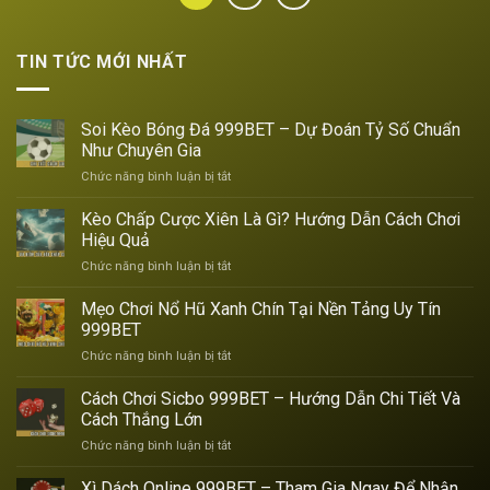
TIN TỨC MỚI NHẤT
Soi Kèo Bóng Đá 999BET – Dự Đoán Tỷ Số Chuẩn
Như Chuyên Gia
Chức năng bình luận bị tắt
ở
Soi
Kèo
Kèo Chấp Cược Xiên Là Gì? Hướng Dẫn Cách Chơi
Bóng
Hiệu Quả
Đá
Chức năng bình luận bị tắt
ở
999BET
Kèo
–
Chấp
Mẹo Chơi Nổ Hũ Xanh Chín Tại Nền Tảng Uy Tín
Dự
Cược
Đoán
999BET
Xiên
Tỷ
Chức năng bình luận bị tắt
ở
Là
Số
Mẹo
Gì?
Chuẩn
Chơi
Cách Chơi Sicbo 999BET – Hướng Dẫn Chi Tiết Và
Hướng
Như
Nổ
Dẫn
Cách Thắng Lớn
Chuyên
Hũ
Cách
Gia
Chức năng bình luận bị tắt
ở
Xanh
Chơi
Cách
Chín
Hiệu
Chơi
Xì Dách Online 999BET – Tham Gia Ngay Để Nhận
Tại
Quả