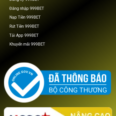
Đăng nhập 999BET
Nạp Tiền 999BET
Rút Tiền 999BET
Tải App 999BET
Khuyến mãi 999BET