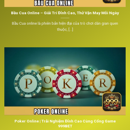
Bầu Cua Online – Giải Trí Đỉnh Cao, Thử Vận May Mỗi Ngày
Bầu Cua online là phiên bản hiện đại của trò chơi dân gian quen
thuộc, [...]
Poker Online | Trải Nghiệm Đỉnh Cao Cùng Cổng Game
999BET