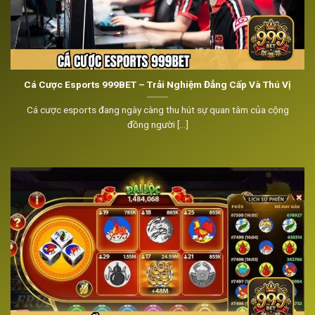
Cá Cược Esports 999BET – Trải Nghiệm Đẳng Cấp Và Thú Vị
Cá cược esports đang ngày càng thu hút sự quan tâm của cộng
đồng người [...]