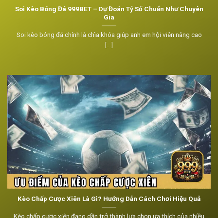
Soi Kèo Bóng Đá 999BET – Dự Đoán Tỷ Số Chuẩn Như Chuyên
Gia
Soi kèo bóng đá chính là chìa khóa giúp anh em hội viên nâng cao
[...]
Kèo Chấp Cược Xiên Là Gì? Hướng Dẫn Cách Chơi Hiệu Quả
Kèo chấp cược xiên đang dần trở thành lựa chọn ưa thích của nhiều