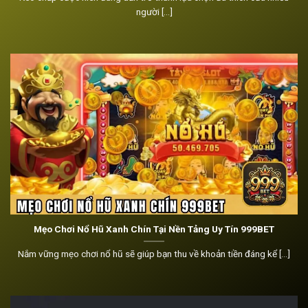
người [...]
Mẹo Chơi Nổ Hũ Xanh Chín Tại Nền Tảng Uy Tín 999BET
Nắm vững mẹo chơi nổ hũ sẽ giúp bạn thu về khoản tiền đáng kể [...]